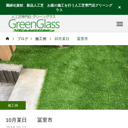
園緑化資材、新品人工芝 お庭の施工を行う人工芝専門店グリーング
ラス
ブログ
施工例
10月某日 冨里市
施工例
10月某日 冨里市
2019.10.12