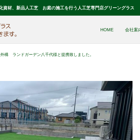
化資材、新品人工芝 お庭の施工を行う人工芝専門店グリーングラス
HOME
会社案
ン外構 ランドガーデン八千代様と提携致しました。