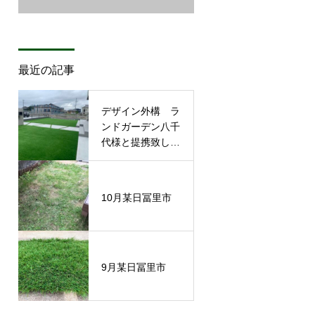
最近の記事
デザイン外構 ラ
ンドガーデン八千
代様と提携致しま
した。
10月某日冨里市
9月某日冨里市